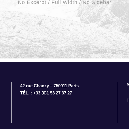
No Excerpt / Full Width / No Sidebar
42 rue Chanzy – 750011 Paris
TÉL. : +33 (0)1 53 27 37 27
l